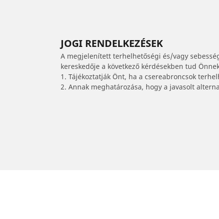
JOGI RENDELKEZÉSEK
A megjelenített terhelhetőségi és/vagy sebessé
kereskedője a következő kérdésekben tud Önnek 
1. Tájékoztatják Önt, ha a csereabroncsok terhe
2. Annak meghatározása, hogy a javasolt alterna
/
Discovery
Discovery V
2021