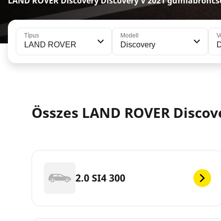
LAND ROVER Discovery Discovery V 2021 gumiabroncs
Típus
Modell
V
LAND ROVER
Discovery
D
Összes LAND ROVER Discove
2.0 SI4 300