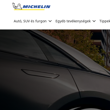
Go to page content
Go to page navigation
Autó, SUV és furgon
Egyéb tevékenységek
Tippek