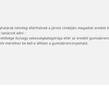
ghatárok némileg eltérhetnek a jármű címkéjén megadott eredeti 
tanácsot adni :
lhetősége és/vagy sebességkategóriája eltér az eredeti gumiabronc
tív mérethez be kell-e állítani a gumiabroncsnyomást.