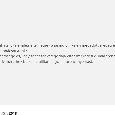
ghatárok némileg eltérhetnek a jármű címkéjén megadott eredeti 
tanácsot adni :
lhetősége és/vagy sebességkategóriája eltér az eredeti gumiabronc
tív mérethez be kell-e állítani a gumiabroncsnyomást.
I HST
2018