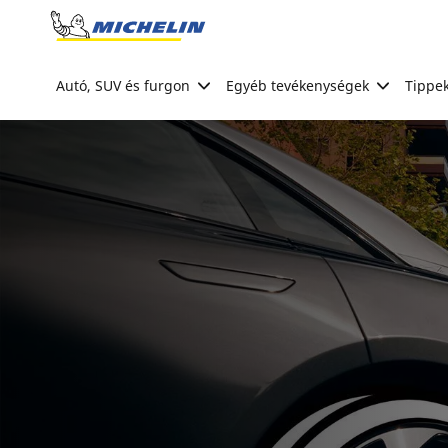
Go to page content
Go to page navigation
Autó, SUV és furgon
Egyéb tevékenységek
Tippek