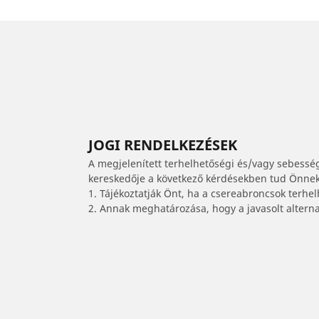
JOGI RENDELKEZÉSEK
A megjelenített terhelhetőségi és/vagy sebessé
kereskedője a következő kérdésekben tud Önnek 
1. Tájékoztatják Önt, ha a csereabroncsok terhe
2. Annak meghatározása, hogy a javasolt alterna