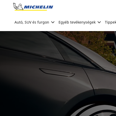
Go to page content
Go to page navigation
Autó, SUV és furgon
Egyéb tevékenységek
Tippek