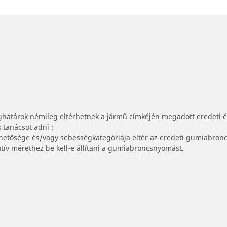
ghatárok némileg eltérhetnek a jármű címkéjén megadott eredeti 
tanácsot adni :
lhetősége és/vagy sebességkategóriája eltér az eredeti gumiabronc
tív mérethez be kell-e állítani a gumiabroncsnyomást.