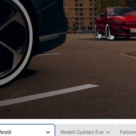
erzió
Modell Gyártási Éve
Felszer