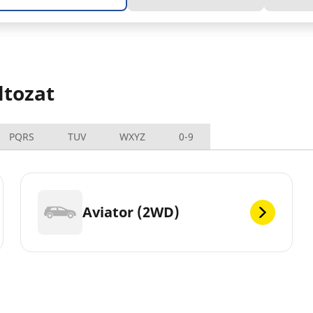
ltozat
PQRS
TUV
WXYZ
0-9
Aviator (2WD)