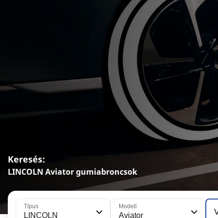
Keresés:
LINCOLN Aviator gumiabroncsok
Típus
Modell
V
LINCOLN
Aviator