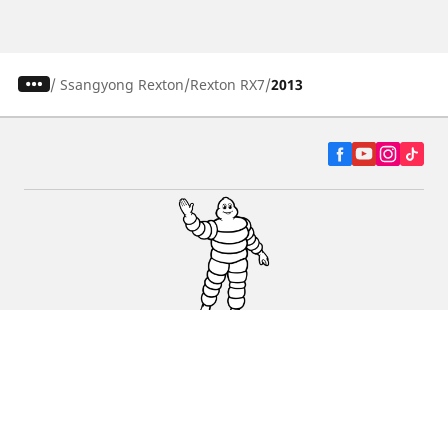
/
Ssangyong Rexton
Rexton RX7
2013
Autó, SUV és furgon
Kereskedők