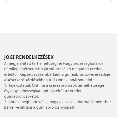
JOGI RENDELKEZÉSEK
A megjelenített terhelhetőségi és/vagy sebességhatárok
némileg eltérhetnek a jármű címkéjén megadott eredeti
értéktől. Képzett szakemberként a gumiabroncs-kereskedője
a következő kérdésekben tud Önnek tanácsot adni :
1. Tájékoztatják Önt, ha a csereabroncsok terhelhetősége
és/vagy sebességkategóriája eltér az eredeti
gumiabroncsokétól.
2. Annak meghatározása, hogy a javasolt alternatív mérethez
be kell-e állítani a gumiabroncsnyomást.