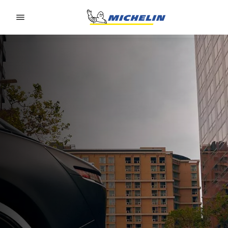
Go to page content
Go to page navigation