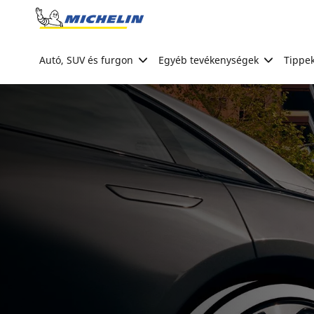
Go to page content
Go to page navigation
Autó, SUV és furgon
Egyéb tevékenységek
Tippek