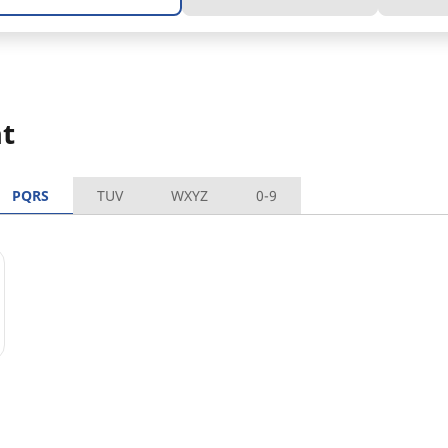
t
PQRS
TUV
WXYZ
0-9