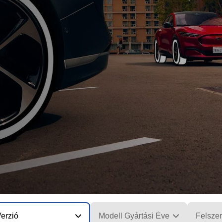
erzió
Modell Gyártási Éve
Felszer