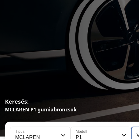
Keresés:
MCLAREN P1 gumiabroncsok
Típus
Modell
V
MCLAREN
P1