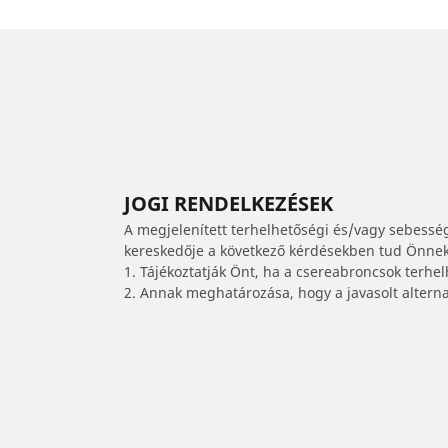
JOGI RENDELKEZÉSEK
A megjelenített terhelhetőségi és/vagy sebessé
kereskedője a következő kérdésekben tud Önnek 
1. Tájékoztatják Önt, ha a csereabroncsok terhe
2. Annak meghatározása, hogy a javasolt alterna