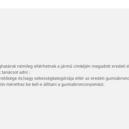
ghatárok némileg eltérhetnek a jármű címkéjén megadott eredeti 
tanácsot adni :
lhetősége és/vagy sebességkategóriája eltér az eredeti gumiabronc
tív mérethez be kell-e állítani a gumiabroncsnyomást.