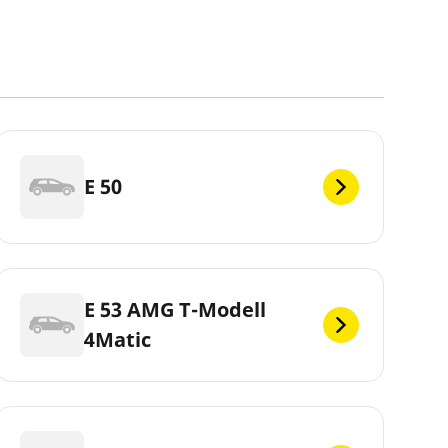
E 50
E 53 AMG T-Modell
4Matic