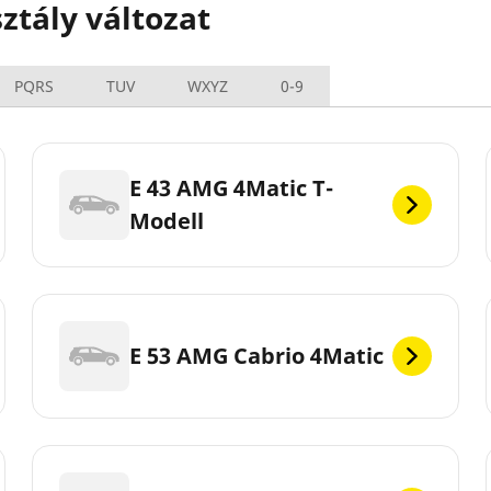
tály változat
PQRS
TUV
WXYZ
0-9
E 43 AMG 4Matic T-
Modell
E 53 AMG Cabrio 4Matic