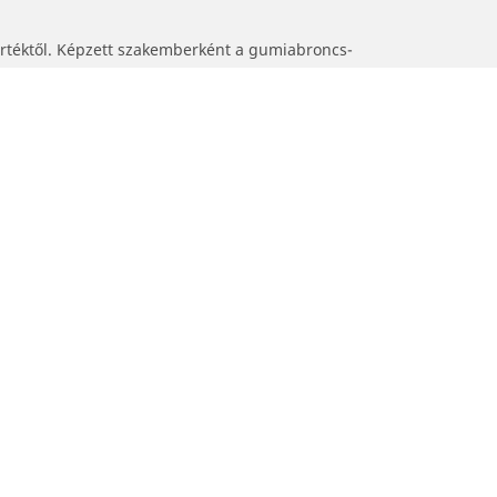
értéktől. Képzett szakemberként a gumiabroncs-
sokétól.
Segítség és támogatás