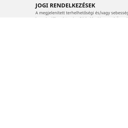
JOGI RENDELKEZÉSEK
A megjelenített terhelhetőségi és/vagy sebessé
kereskedője a következő kérdésekben tud Önnek 
1. Tájékoztatják Önt, ha a csereabroncsok terhe
2. Annak meghatározása, hogy a javasolt alterna
/
MERCEDES-AMG
E-osztály
Autó, SUV és furgon