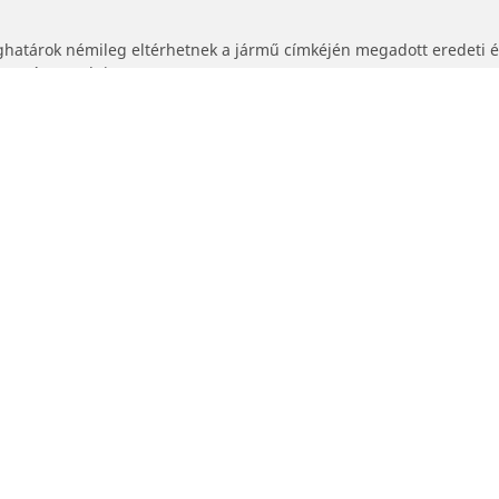
ghatárok némileg eltérhetnek a jármű címkéjén megadott eredeti 
tanácsot adni :
lhetősége és/vagy sebességkategóriája eltér az eredeti gumiabronc
tív mérethez be kell-e állítani a gumiabroncsnyomást.
Az Ön konfigurációja
Kereskedők