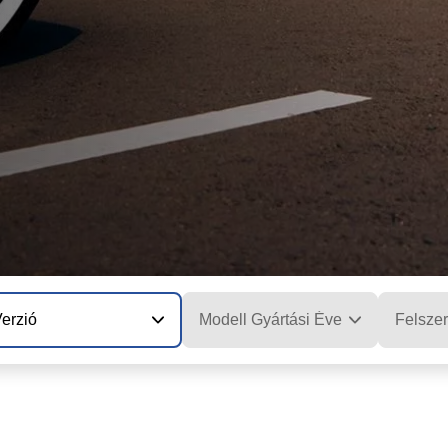
erzió
Modell Gyártási Éve
Felszer