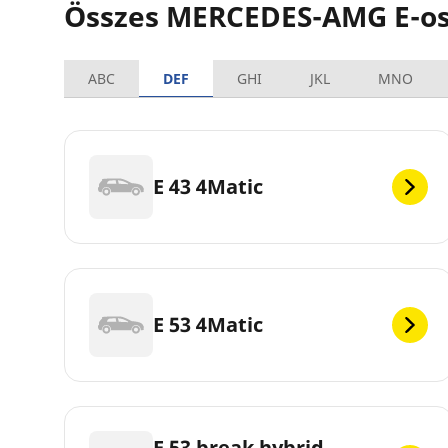
Összes MERCEDES-AMG E-osz
ABC
DEF
GHI
JKL
MNO
E 43 4Matic
E 53 4Matic
E 53 break hybrid