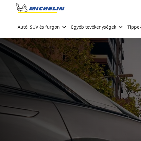
Go to page content
Go to page navigation
Autó, SUV és furgon
Egyéb tevékenységek
Tippek