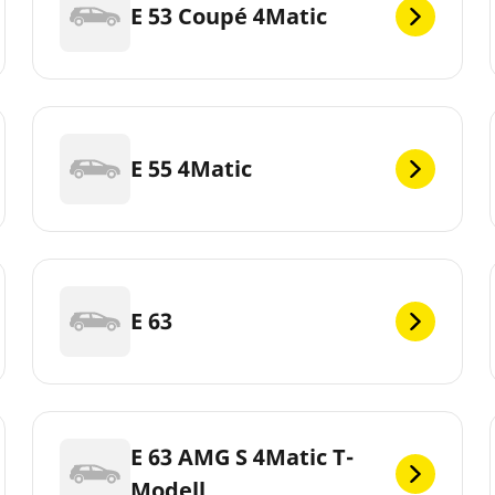
E 53 Coupé 4Matic
E 55 4Matic
E 63
E 63 AMG S 4Matic T-
Modell