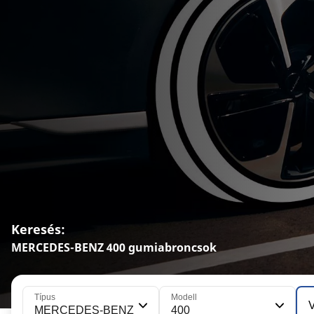
Keresés:
MERCEDES-BENZ 400 gumiabroncsok
Típus
Modell
V
MERCEDES-BENZ
400