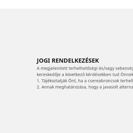
JOGI RENDELKEZÉSEK
A megjelenített terhelhetőségi és/vagy sebessé
kereskedője a következő kérdésekben tud Önnek 
1. Tájékoztatják Önt, ha a csereabroncsok terhe
2. Annak meghatározása, hogy a javasolt alterna