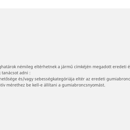
ghatárok némileg eltérhetnek a jármű címkéjén megadott eredeti 
tanácsot adni :
lhetősége és/vagy sebességkategóriája eltér az eredeti gumiabronc
tív mérethez be kell-e állítani a gumiabroncsnyomást.