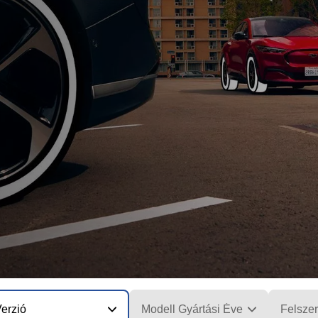
erzió
Modell Gyártási Éve
Felszer