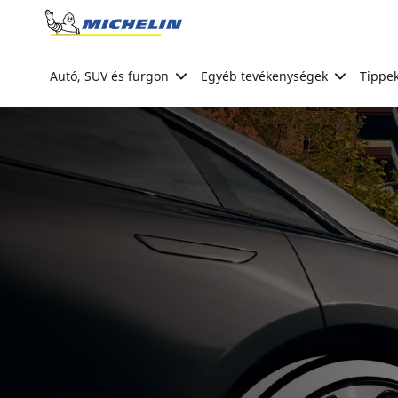
Go to page content
Go to page navigation
Autó, SUV és furgon
Egyéb tevékenységek
Tippek