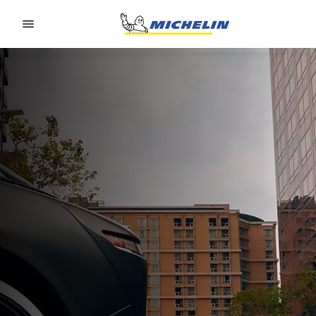
Go to page content
Go to page navigation