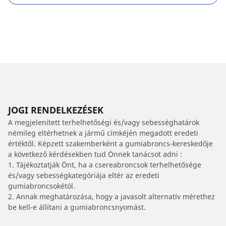
JOGI RENDELKEZÉSEK
A megjelenített terhelhetőségi és/vagy sebességhatárok
némileg eltérhetnek a jármű címkéjén megadott eredeti
értéktől. Képzett szakemberként a gumiabroncs-kereskedője
a következő kérdésekben tud Önnek tanácsot adni :
1. Tájékoztatják Önt, ha a csereabroncsok terhelhetősége
és/vagy sebességkategóriája eltér az eredeti
gumiabroncsokétól.
2. Annak meghatározása, hogy a javasolt alternatív mérethez
be kell-e állítani a gumiabroncsnyomást.