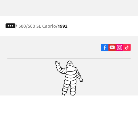
/
500
500 SL Cabrio
1992
Autó, SUV és furgon
Kereskedők