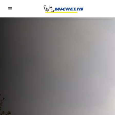
Go to page content
Go to page navigation