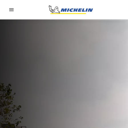
Go to page content
Go to page navigation