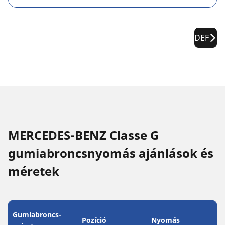
DEF
MERCEDES-BENZ Classe G
gumiabroncsnyomás ajánlások és
méretek
Gumiabroncs-
Pozíció
Nyomás