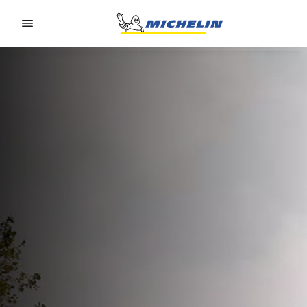
Go to page content
Go to page navigation