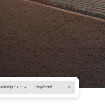
reltségi Szint
Kiegészítő