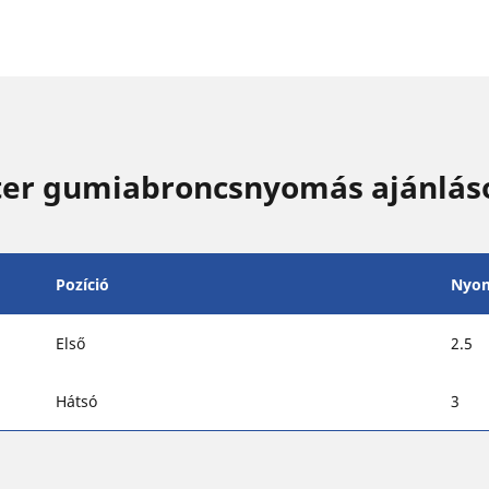
er gumiabroncsnyomás ajánlás
Pozíció
Nyo
Első
2.5
Hátsó
3