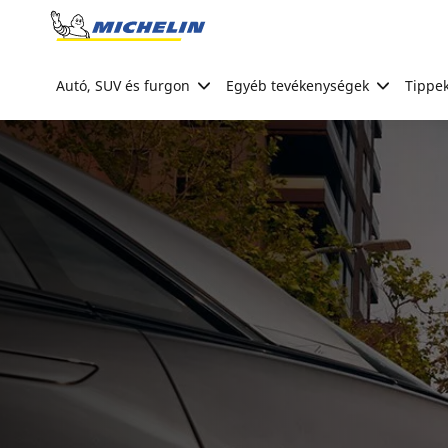
Go to page content
Go to page navigation
Autó, SUV és furgon
Egyéb tevékenységek
Tippek