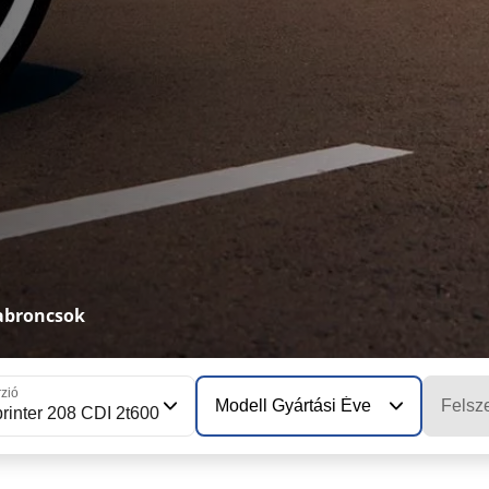
iabroncsok
rzió
Modell Gyártási Éve
Felsze
rinter 208 CDI 2t600