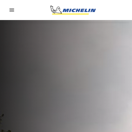
Go to page content
Go to page navigation