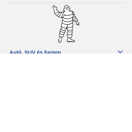
Autó, SUV és furgon
Kereskedők
Segítség és támogatás
Használati feltételek
Adatvédelmi szabályzat
Minősített szakszerviz
michelin.com