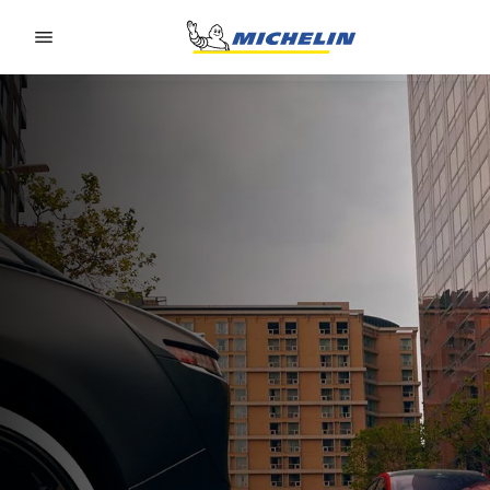
Go to page content
Go to page navigation