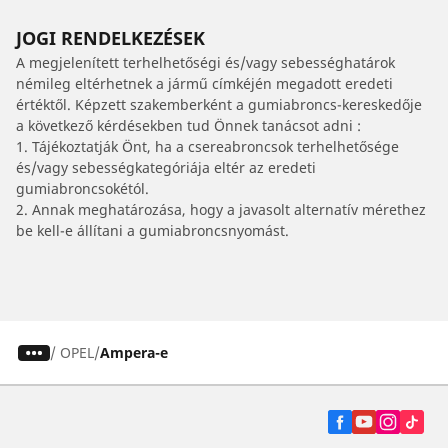
JOGI RENDELKEZÉSEK
A megjelenített terhelhetőségi és/vagy sebességhatárok
némileg eltérhetnek a jármű címkéjén megadott eredeti
értéktől. Képzett szakemberként a gumiabroncs-kereskedője
a következő kérdésekben tud Önnek tanácsot adni :
1. Tájékoztatják Önt, ha a csereabroncsok terhelhetősége
és/vagy sebességkategóriája eltér az eredeti
gumiabroncsokétól.
2. Annak meghatározása, hogy a javasolt alternatív mérethez
be kell-e állítani a gumiabroncsnyomást.
/
OPEL
Ampera-e