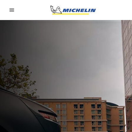
Go to page content
Go to page navigation