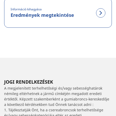
Információ kihagyása
Eredmények megtekintése
JOGI RENDELKEZÉSEK
A megjelenített terhelhetőségi és/vagy sebességhatárok
némileg eltérhetnek a jármű címkéjén megadott eredeti
értéktől. Képzett szakemberként a gumiabroncs-kereskedője
a következő kérdésekben tud Önnek tanácsot adni :
1. Tájékoztatják Önt, ha a csereabroncsok terhelhetősége
és/vagy sebességkategóriája eltér az eredeti