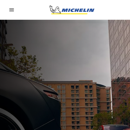
Go to page content
Go to page navigation