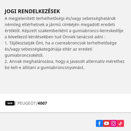
JOGI RENDELKEZÉSEK
A megjelenített terhelhetőségi és/vagy sebességhatárok
némileg eltérhetnek a jármű címkéjén megadott eredeti
értéktől. Képzett szakemberként a gumiabroncs-kereskedője
a következő kérdésekben tud Önnek tanácsot adni :
1. Tájékoztatják Önt, ha a csereabroncsok terhelhetősége
és/vagy sebességkategóriája eltér az eredeti
gumiabroncsokétól.
2. Annak meghatározása, hogy a javasolt alternatív mérethez
be kell-e állítani a gumiabroncsnyomást.
/
PEUGEOT
4007