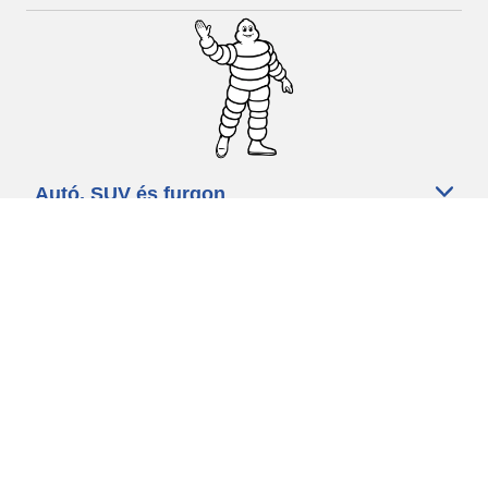
Autó, SUV és furgon
Kereskedők
Segítség és támogatás
Használati feltételek
Adatvédelmi szabályzat
Minősített szakszerviz
michelin.com