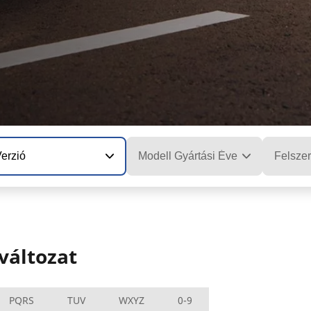
erzió
Modell Gyártási Éve
Felszer
változat
PQRS
TUV
WXYZ
0-9