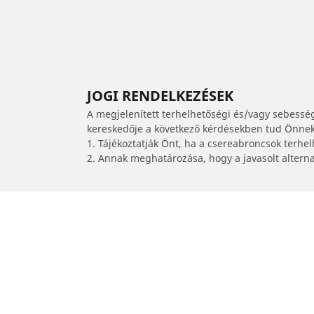
JOGI RENDELKEZÉSEK
A megjelenített terhelhetőségi és/vagy sebessé
kereskedője a következő kérdésekben tud Önnek 
1. Tájékoztatják Önt, ha a csereabroncsok terhe
2. Annak meghatározása, hogy a javasolt alterna
/
PEUGEOT
Boxer tgk