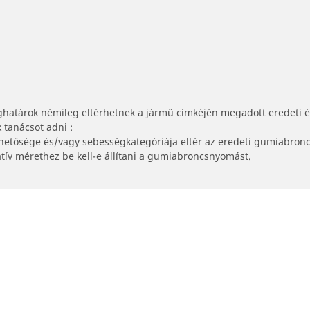
ghatárok némileg eltérhetnek a jármű címkéjén megadott eredeti 
tanácsot adni :
lhetősége és/vagy sebességkategóriája eltér az eredeti gumiabronc
tív mérethez be kell-e állítani a gumiabroncsnyomást.
Az Ön konfigurációja