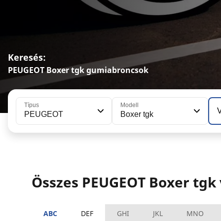
Keresés:
PEUGEOT Boxer tgk gumiabroncsok
Típus
Modell
V
PEUGEOT
Boxer tgk
Összes PEUGEOT Boxer tgk 
ABC
DEF
GHI
JKL
MNO