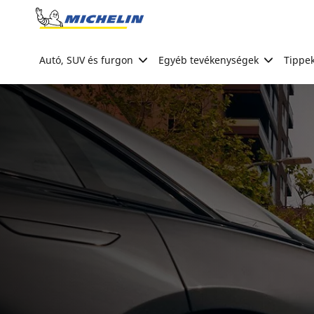
Go to page content
Go to page navigation
Autó, SUV és furgon
Egyéb tevékenységek
Tippek