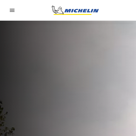
Go to page content
Go to page navigation