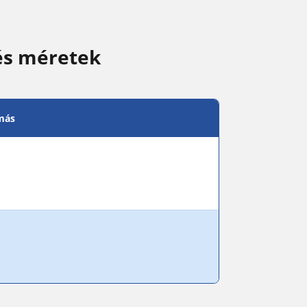
és méretek
más