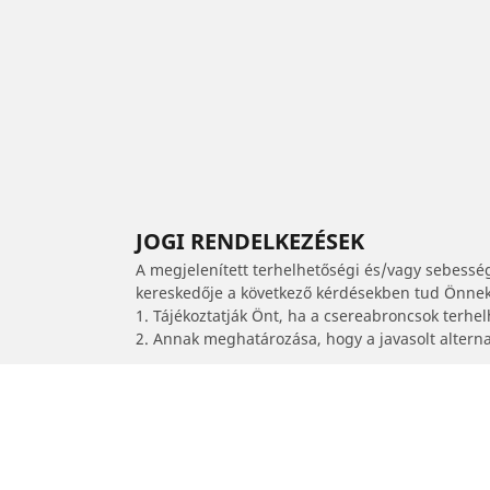
JOGI RENDELKEZÉSEK
A megjelenített terhelhetőségi és/vagy sebessé
kereskedője a következő kérdésekben tud Önnek 
1. Tájékoztatják Önt, ha a csereabroncsok terhe
2. Annak meghatározása, hogy a javasolt alterna