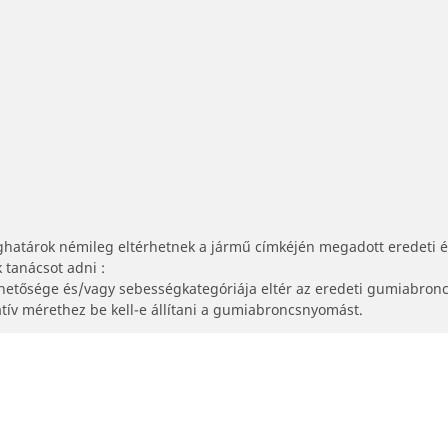
ghatárok némileg eltérhetnek a jármű címkéjén megadott eredeti 
tanácsot adni :
lhetősége és/vagy sebességkategóriája eltér az eredeti gumiabronc
tív mérethez be kell-e állítani a gumiabroncsnyomást.