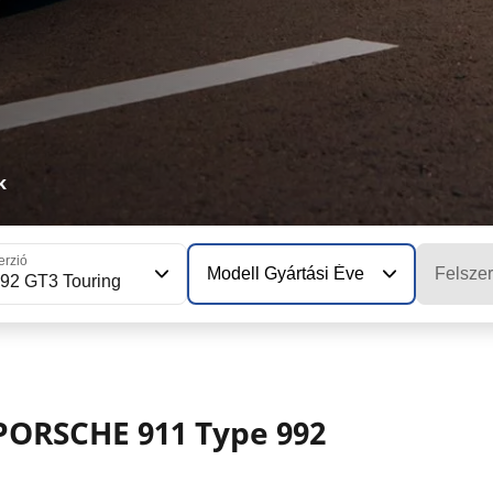
k
erzió
Modell Gyártási Éve
Felszer
92 GT3 Touring
 PORSCHE 911 Type 992