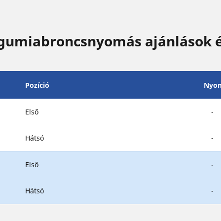
 gumiabroncsnyomás ajánlások 
Pozíció
Nyo
Első
-
Hátsó
-
Első
-
Hátsó
-