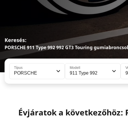
Keresés:
PORSCHE 911 Type 992 992 GT3 Touring gumiabroncso
Típus
Modell
V
PORSCHE
911 Type 992
9
Évjáratok a következőhöz: