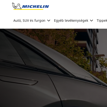
Go to page content
Go to page navigation
Autó, SUV és furgon
Egyéb tevékenységek
Tippek