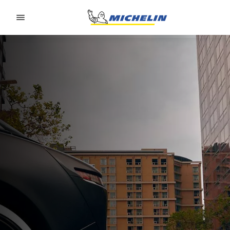
Go to page content
Go to page navigation