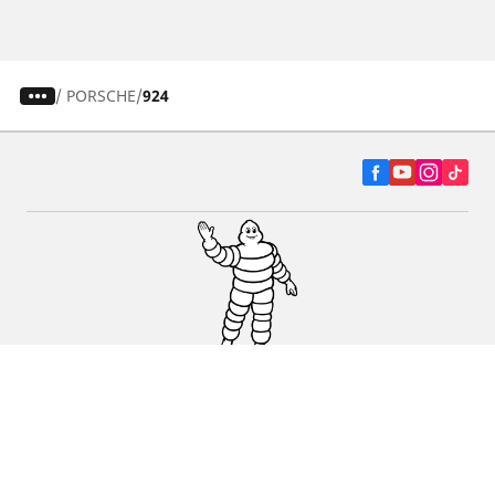
/
PORSCHE
924
Autó, SUV és furgon
Kereskedők