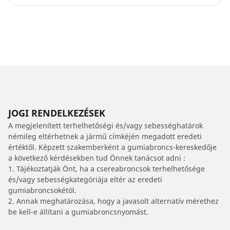
JOGI RENDELKEZÉSEK
A megjelenített terhelhetőségi és/vagy sebességhatárok
némileg eltérhetnek a jármű címkéjén megadott eredeti
értéktől. Képzett szakemberként a gumiabroncs-kereskedője
a következő kérdésekben tud Önnek tanácsot adni :
1. Tájékoztatják Önt, ha a csereabroncsok terhelhetősége
és/vagy sebességkategóriája eltér az eredeti
gumiabroncsokétól.
2. Annak meghatározása, hogy a javasolt alternatív mérethez
be kell-e állítani a gumiabroncsnyomást.