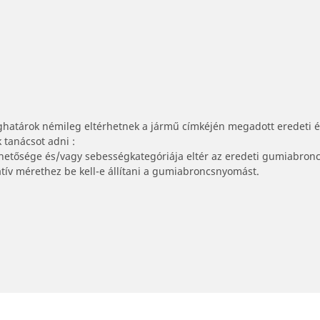
ghatárok némileg eltérhetnek a jármű címkéjén megadott eredeti 
tanácsot adni :
lhetősége és/vagy sebességkategóriája eltér az eredeti gumiabronc
tív mérethez be kell-e állítani a gumiabroncsnyomást.