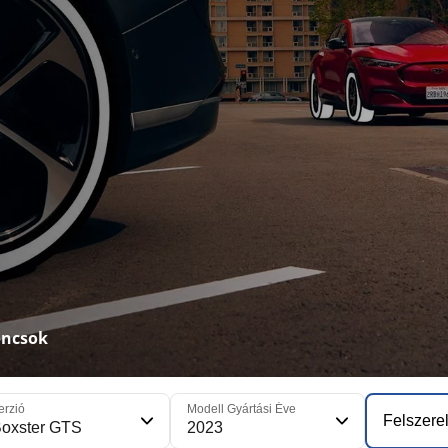
oncsok
erzió
Modell Gyártási Éve
Felszerel
oxster GTS
2023