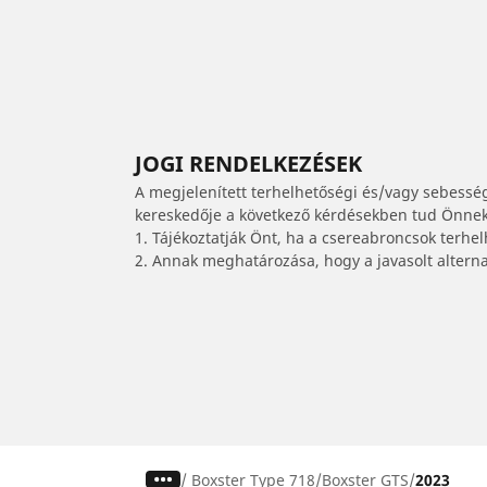
JOGI RENDELKEZÉSEK
A megjelenített terhelhetőségi és/vagy sebessé
kereskedője a következő kérdésekben tud Önnek 
1. Tájékoztatják Önt, ha a csereabroncsok terhe
2. Annak meghatározása, hogy a javasolt alterna
/
Boxster Type 718
Boxster GTS
2023