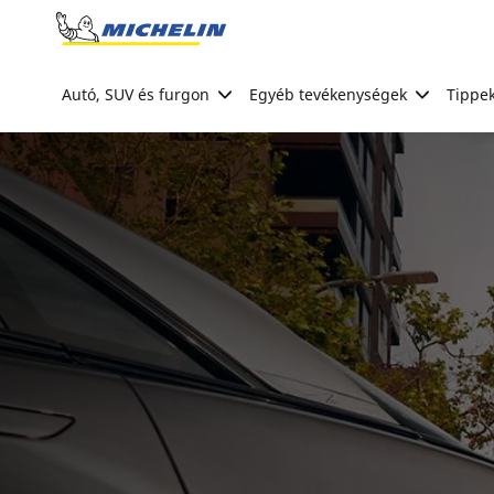
Go to page content
Go to page navigation
Autó, SUV és furgon
Egyéb tevékenységek
Tippek