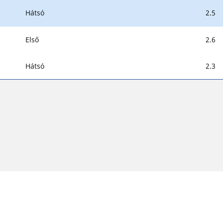
Hátsó
2.5
Első
2.6
Hátsó
2.3
ghatárok némileg eltérhetnek a jármű címkéjén megadott eredeti 