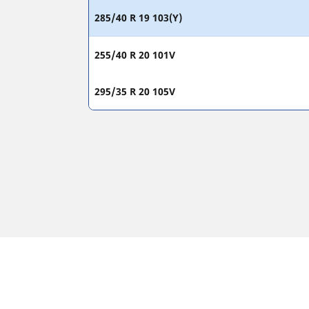
285/40 R 19 103(Y)
255/40 R 20 101V
295/35 R 20 105V
JOGI RENDELKEZÉSEK
A megjelenített terhelhetőségi és/vagy sebessé