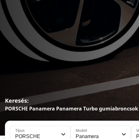
Keresés:
PORSCHE Panamera Panamera Turbo gumiabroncsok
Típus
Modell
V
PORSCHE
Panamera
P