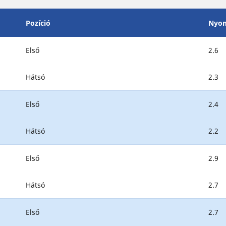
Pozíció
Nyo
Első
2.6
Hátsó
2.3
Első
2.4
Hátsó
2.2
Első
2.9
Hátsó
2.7
Első
2.7