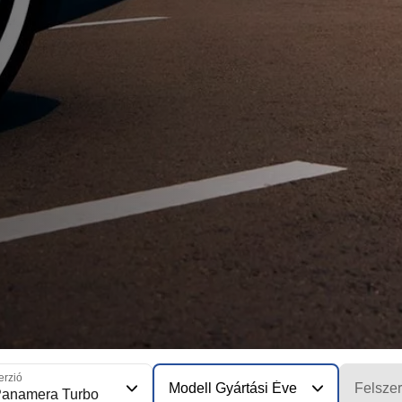
erzió
Modell Gyártási Éve
Felszer
anamera Turbo