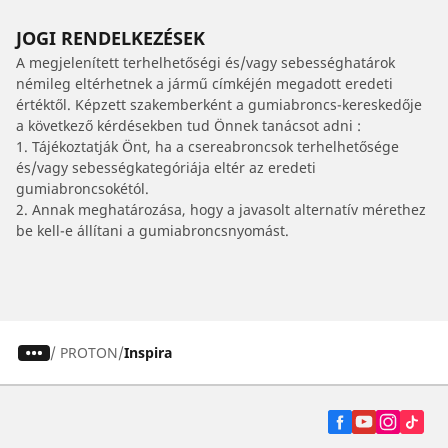
JOGI RENDELKEZÉSEK
A megjelenített terhelhetőségi és/vagy sebességhatárok
némileg eltérhetnek a jármű címkéjén megadott eredeti
értéktől. Képzett szakemberként a gumiabroncs-kereskedője
a következő kérdésekben tud Önnek tanácsot adni :
1. Tájékoztatják Önt, ha a csereabroncsok terhelhetősége
és/vagy sebességkategóriája eltér az eredeti
gumiabroncsokétól.
2. Annak meghatározása, hogy a javasolt alternatív mérethez
be kell-e állítani a gumiabroncsnyomást.
/
PROTON
Inspira