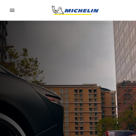
Go to page content
Go to page navigation