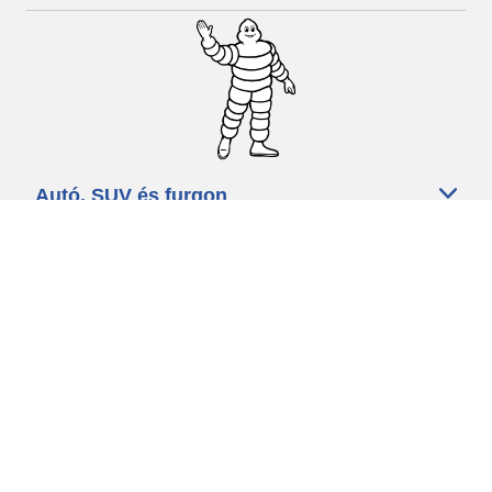
Autó, SUV és furgon
Kereskedők
Segítség és támogatás
Használati feltételek
Adatvédelmi szabályzat
Minősített szakszerviz
michelin.com