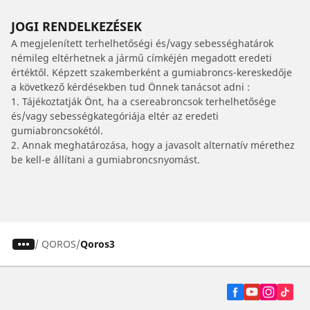
JOGI RENDELKEZÉSEK
A megjelenített terhelhetőségi és/vagy sebességhatárok
némileg eltérhetnek a jármű címkéjén megadott eredeti
értéktől. Képzett szakemberként a gumiabroncs-kereskedője
a következő kérdésekben tud Önnek tanácsot adni :
1. Tájékoztatják Önt, ha a csereabroncsok terhelhetősége
és/vagy sebességkategóriája eltér az eredeti
gumiabroncsokétól.
2. Annak meghatározása, hogy a javasolt alternatív mérethez
be kell-e állítani a gumiabroncsnyomást.
/
QOROS
Qoros3