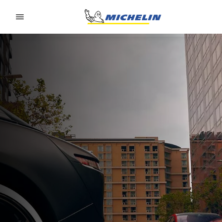
Go to page content
Go to page navigation