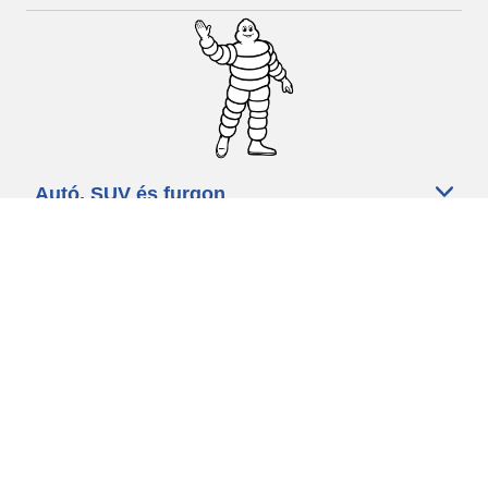
Autó, SUV és furgon
Kereskedők
Segítség és támogatás
Használati feltételek
Adatvédelmi szabályzat
Minősített szakszerviz
michelin.com