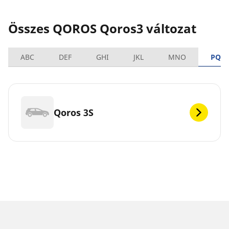
Összes QOROS Qoros3 változat
ABC
DEF
GHI
JKL
MNO
PQR
Qoros 3S