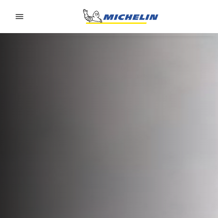
Go to page content
Go to page navigation