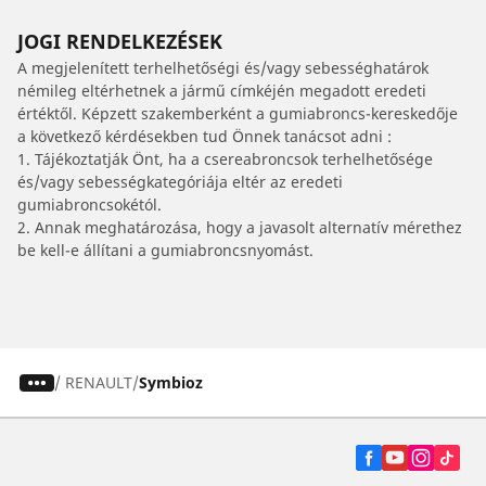
JOGI RENDELKEZÉSEK
A megjelenített terhelhetőségi és/vagy sebességhatárok
némileg eltérhetnek a jármű címkéjén megadott eredeti
értéktől. Képzett szakemberként a gumiabroncs-kereskedője
a következő kérdésekben tud Önnek tanácsot adni :
1. Tájékoztatják Önt, ha a csereabroncsok terhelhetősége
és/vagy sebességkategóriája eltér az eredeti
gumiabroncsokétól.
2. Annak meghatározása, hogy a javasolt alternatív mérethez
be kell-e állítani a gumiabroncsnyomást.
/
RENAULT
Symbioz