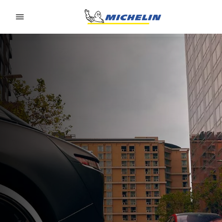
Go to page content
Go to page navigation