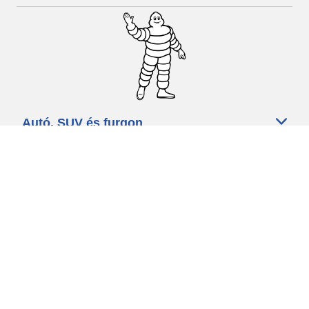
Autó, SUV és furgon
Kereskedők
Segítség és támogatás
Használati feltételek
Adatvédelmi szabályzat
Minősített szakszerviz
michelin.com