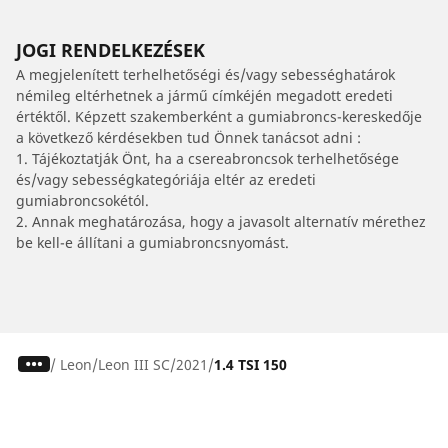
JOGI RENDELKEZÉSEK
A megjelenített terhelhetőségi és/vagy sebességhatárok
némileg eltérhetnek a jármű címkéjén megadott eredeti
értéktől. Képzett szakemberként a gumiabroncs-kereskedője
a következő kérdésekben tud Önnek tanácsot adni :
1. Tájékoztatják Önt, ha a csereabroncsok terhelhetősége
és/vagy sebességkategóriája eltér az eredeti
gumiabroncsokétól.
2. Annak meghatározása, hogy a javasolt alternatív mérethez
be kell-e állítani a gumiabroncsnyomást.
/
Leon
Leon III SC
2021
1.4 TSI 150