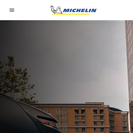
Go to page content
Go to page navigation