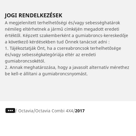
JOGI RENDELKEZÉSEK
A megjelenített terhelhetőségi és/vagy sebességhatárok
némileg eltérhetnek a jármű címkéjén megadott eredeti
értéktől. Képzett szakemberként a gumiabroncs-kereskedője
a következő kérdésekben tud Önnek tanácsot adni :
1. Tájékoztatják Önt, ha a csereabroncsok terhelhetősége
és/vagy sebességkategóriája eltér az eredeti
gumiabroncsokétól.
2. Annak meghatározása, hogy a javasolt alternatív mérethez
be kell-e állítani a gumiabroncsnyomást.
/
Octavia
Octavia Combi 4X4
2017