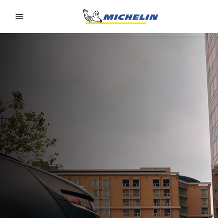
Go to page content
Go to page navigation