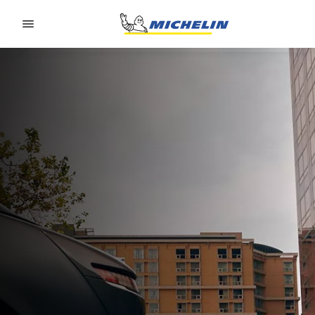
Go to page content
Go to page navigation