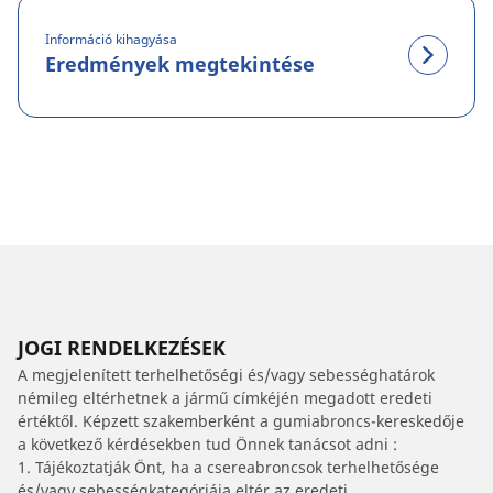
Információ kihagyása
Eredmények megtekintése
JOGI RENDELKEZÉSEK
A megjelenített terhelhetőségi és/vagy sebességhatárok
némileg eltérhetnek a jármű címkéjén megadott eredeti
értéktől. Képzett szakemberként a gumiabroncs-kereskedője
a következő kérdésekben tud Önnek tanácsot adni :
1. Tájékoztatják Önt, ha a csereabroncsok terhelhetősége
és/vagy sebességkategóriája eltér az eredeti