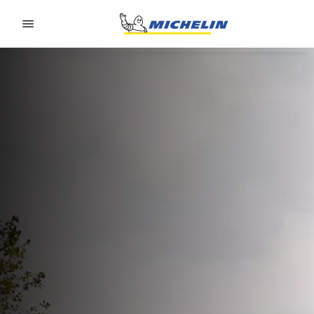
Go to page content
Go to page navigation