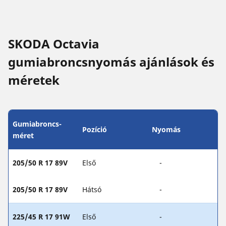
SKODA Octavia
gumiabroncsnyomás ajánlások és
méretek
Gumiabroncs-
Pozíció
Nyomás
méret
205/50 R 17 89V
Első
-
205/50 R 17 89V
Hátsó
-
225/45 R 17 91W
Első
-