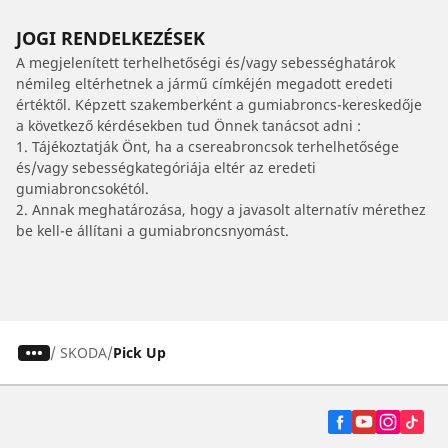
JOGI RENDELKEZÉSEK
A megjelenített terhelhetőségi és/vagy sebességhatárok
némileg eltérhetnek a jármű címkéjén megadott eredeti
értéktől. Képzett szakemberként a gumiabroncs-kereskedője
a következő kérdésekben tud Önnek tanácsot adni :
1. Tájékoztatják Önt, ha a csereabroncsok terhelhetősége
és/vagy sebességkategóriája eltér az eredeti
gumiabroncsokétól.
2. Annak meghatározása, hogy a javasolt alternatív mérethez
be kell-e állítani a gumiabroncsnyomást.
/
SKODA
Pick Up