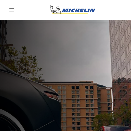
Go to page content
Go to page navigation