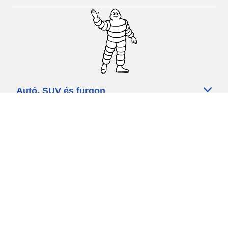
Autó, SUV és furgon
Kereskedők
Segítség és támogatás
Használati feltételek
Adatvédelmi szabályzat
Minősített szakszerviz
michelin.com