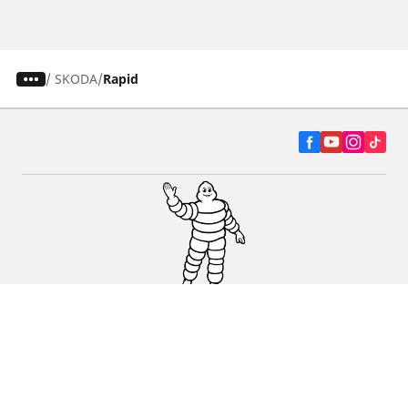
/
SKODA
Rapid
Autó, SUV és furgon
Kereskedők