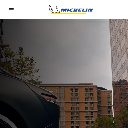
Go to page content
Go to page navigation