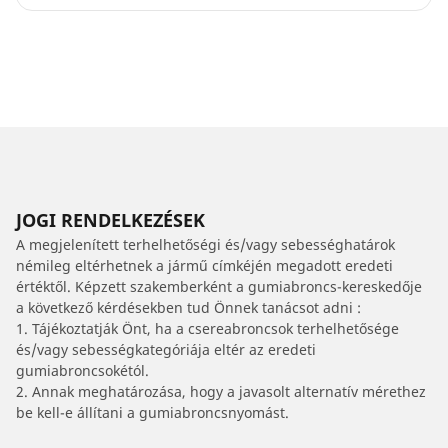
JOGI RENDELKEZÉSEK
A megjelenített terhelhetőségi és/vagy sebességhatárok
némileg eltérhetnek a jármű címkéjén megadott eredeti
értéktől. Képzett szakemberként a gumiabroncs-kereskedője
a következő kérdésekben tud Önnek tanácsot adni :
1. Tájékoztatják Önt, ha a csereabroncsok terhelhetősége
és/vagy sebességkategóriája eltér az eredeti
gumiabroncsokétól.
2. Annak meghatározása, hogy a javasolt alternatív mérethez
be kell-e állítani a gumiabroncsnyomást.