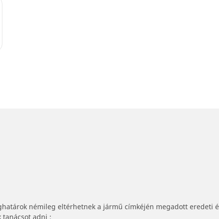
ghatárok némileg eltérhetnek a jármű címkéjén megadott eredeti 
tanácsot adni :