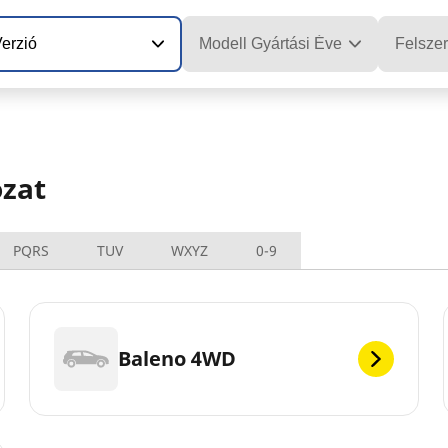
erzió
Modell Gyártási Éve
Felszer
ozat
PQRS
TUV
WXYZ
0-9
Baleno 4WD