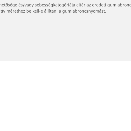
lhetősége és/vagy sebességkategóriája eltér az eredeti gumiabronc
tív mérethez be kell-e állítani a gumiabroncsnyomást.
Kereskedők
Márkakereskedő keresése
Az Ön konfigurációja