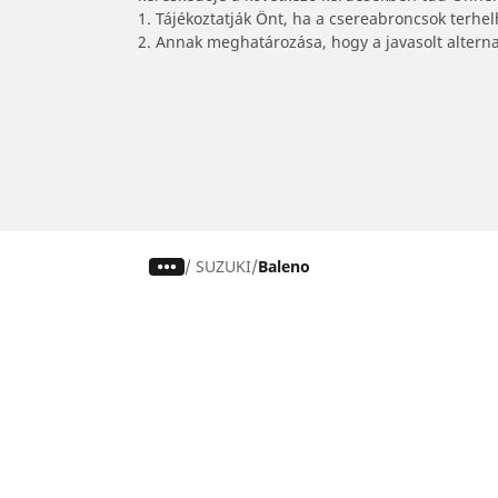
1. Tájékoztatják Önt, ha a csereabroncsok terhe
2. Annak meghatározása, hogy a javasolt alterna
/
SUZUKI
Baleno
Autó, SUV és furgon
Keresse meg a legjobb MICHELIN
gumiabroncsot
Böngészés vezetési élmény alapján