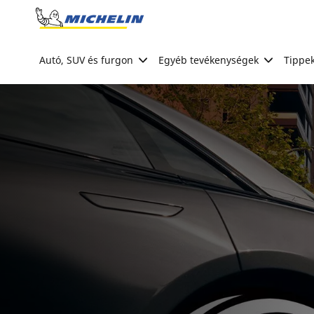
Go to page content
Go to page navigation
Autó, SUV és furgon
Egyéb tevékenységek
Tippek