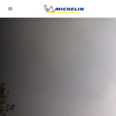
Go to page content
Go to page navigation