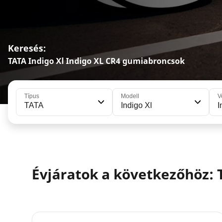
Keresés:
TATA Indigo Xl Indigo XL CR4 gumiabroncsok
Típus
Modell
V
TATA
Indigo Xl
I
Évjáratok a következőhöz: 