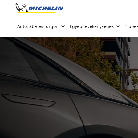
Go to page content
Go to page navigation
Autó, SUV és furgon
Egyéb tevékenységek
Tippek