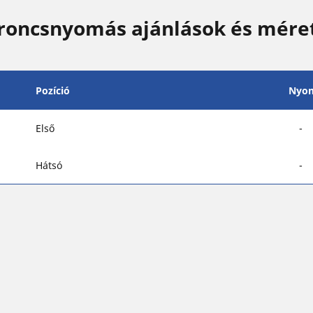
broncsnyomás ajánlások és mére
Pozíció
Nyo
Első
-
Hátsó
-