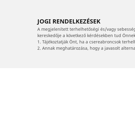
JOGI RENDELKEZÉSEK
A megjelenített terhelhetőségi és/vagy sebessé
kereskedője a következő kérdésekben tud Önnek 
1. Tájékoztatják Önt, ha a csereabroncsok terhe
2. Annak meghatározása, hogy a javasolt alterna
/
Indigo Xl
Indigo XL CR4