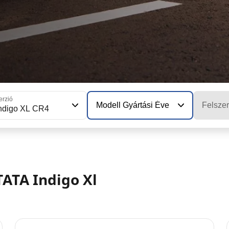
erzió
Modell Gyártási Éve
Felszer
ndigo XL CR4
TATA Indigo Xl