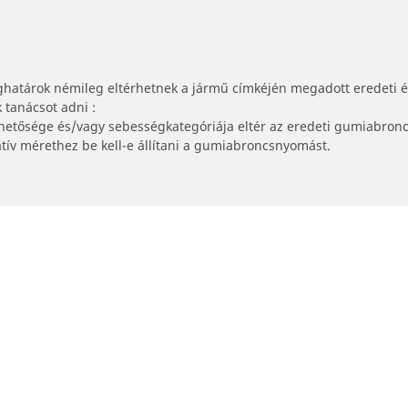
ghatárok némileg eltérhetnek a jármű címkéjén megadott eredeti 
tanácsot adni :
lhetősége és/vagy sebességkategóriája eltér az eredeti gumiabronc
tív mérethez be kell-e állítani a gumiabroncsnyomást.
Az Ön konfigurációja