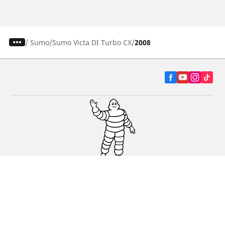
/
Sumo
Sumo Victa DI Turbo CX
2008
Autó, SUV és furgon
Kereskedők