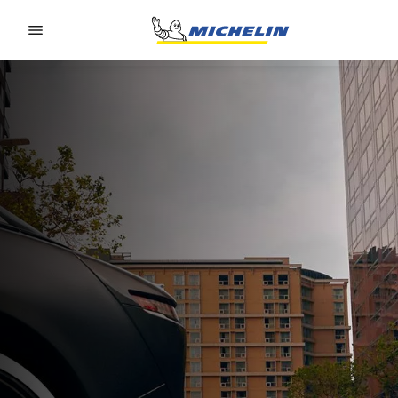
Go to page content
Go to page navigation