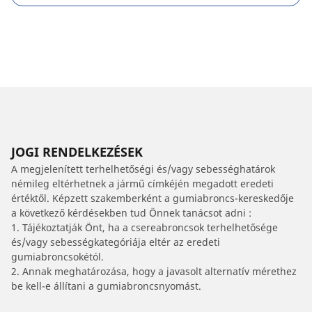
JOGI RENDELKEZÉSEK
A megjelenített terhelhetőségi és/vagy sebességhatárok
némileg eltérhetnek a jármű címkéjén megadott eredeti
értéktől. Képzett szakemberként a gumiabroncs-kereskedője
a következő kérdésekben tud Önnek tanácsot adni :
1. Tájékoztatják Önt, ha a csereabroncsok terhelhetősége
és/vagy sebességkategóriája eltér az eredeti
gumiabroncsokétól.
2. Annak meghatározása, hogy a javasolt alternatív mérethez
be kell-e állítani a gumiabroncsnyomást.