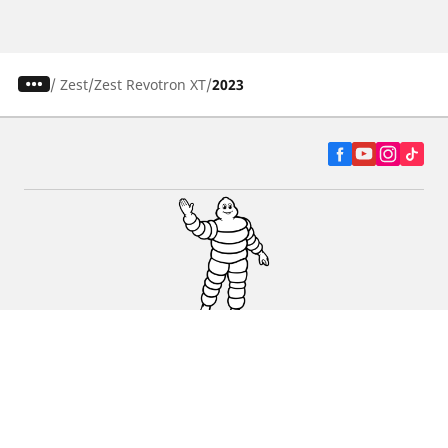
/
Zest
Zest Revotron XT
2023
Autó, SUV és furgon
Kereskedők