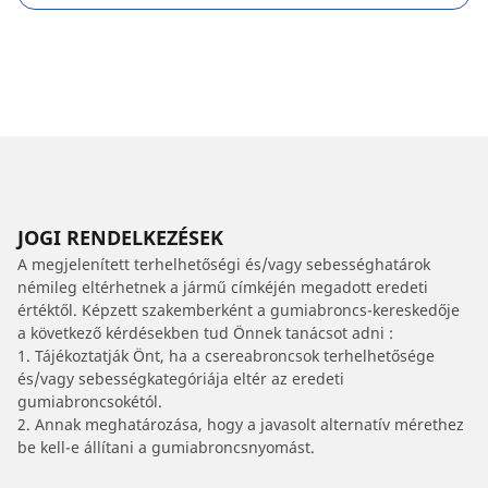
JOGI RENDELKEZÉSEK
A megjelenített terhelhetőségi és/vagy sebességhatárok
némileg eltérhetnek a jármű címkéjén megadott eredeti
értéktől. Képzett szakemberként a gumiabroncs-kereskedője
a következő kérdésekben tud Önnek tanácsot adni :
1. Tájékoztatják Önt, ha a csereabroncsok terhelhetősége
és/vagy sebességkategóriája eltér az eredeti
gumiabroncsokétól.
2. Annak meghatározása, hogy a javasolt alternatív mérethez
be kell-e állítani a gumiabroncsnyomást.