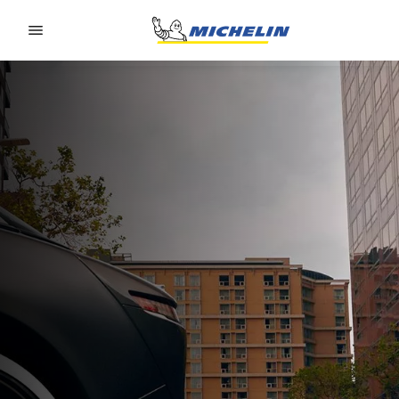
Go to page content
Go to page navigation