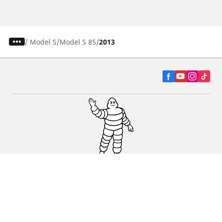
/
Model S
Model S 85
2013
Autó, SUV és furgon
Kereskedők