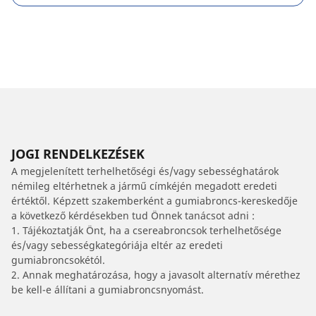
JOGI RENDELKEZÉSEK
A megjelenített terhelhetőségi és/vagy sebességhatárok
némileg eltérhetnek a jármű címkéjén megadott eredeti
értéktől. Képzett szakemberként a gumiabroncs-kereskedője
a következő kérdésekben tud Önnek tanácsot adni :
1. Tájékoztatják Önt, ha a csereabroncsok terhelhetősége
és/vagy sebességkategóriája eltér az eredeti
gumiabroncsokétól.
2. Annak meghatározása, hogy a javasolt alternatív mérethez
be kell-e állítani a gumiabroncsnyomást.