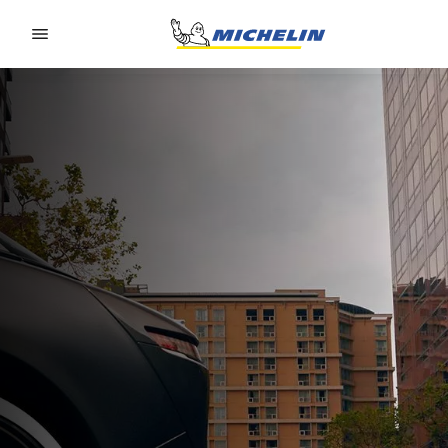
Go to page content
Go to page navigation