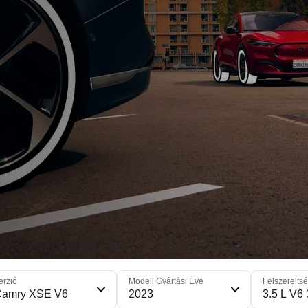
erzió
Modell Gyártási Éve
Felszereltsé
Camry XSE V6
2023
3.5 L V6