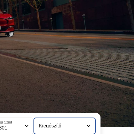
gi Szint
Kiegészítő
 301