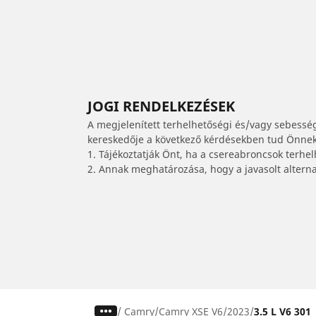
JOGI RENDELKEZÉSEK
A megjelenített terhelhetőségi és/vagy sebessé
kereskedője a következő kérdésekben tud Önnek 
1. Tájékoztatják Önt, ha a csereabroncsok terhe
2. Annak meghatározása, hogy a javasolt alterna
/
Camry
Camry XSE V6
2023
3.5 L V6 301