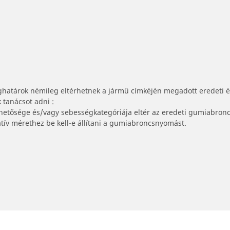
ghatárok némileg eltérhetnek a jármű címkéjén megadott eredeti 
tanácsot adni :
lhetősége és/vagy sebességkategóriája eltér az eredeti gumiabronc
tív mérethez be kell-e állítani a gumiabroncsnyomást.