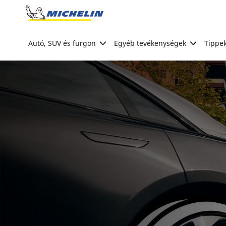
Go to page content
Go to page navigation
Autó, SUV és furgon
Egyéb tevékenységek
Tippek