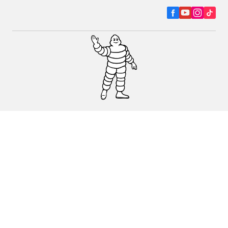
Autó, SUV és furgon
Kereskedők
Segítség és támogatás
Használati feltételek