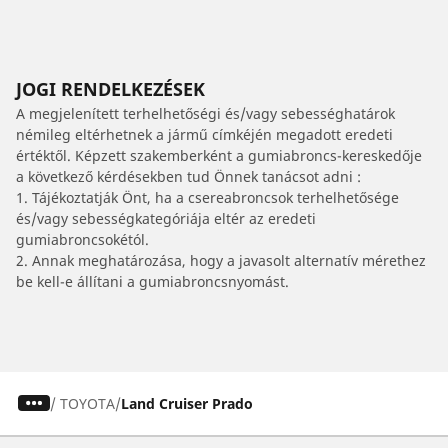
JOGI RENDELKEZÉSEK
A megjelenített terhelhetőségi és/vagy sebességhatárok
némileg eltérhetnek a jármű címkéjén megadott eredeti
értéktől. Képzett szakemberként a gumiabroncs-kereskedője
a következő kérdésekben tud Önnek tanácsot adni :
1. Tájékoztatják Önt, ha a csereabroncsok terhelhetősége
és/vagy sebességkategóriája eltér az eredeti
gumiabroncsokétól.
2. Annak meghatározása, hogy a javasolt alternatív mérethez
be kell-e állítani a gumiabroncsnyomást.
/
TOYOTA
Land Cruiser Prado