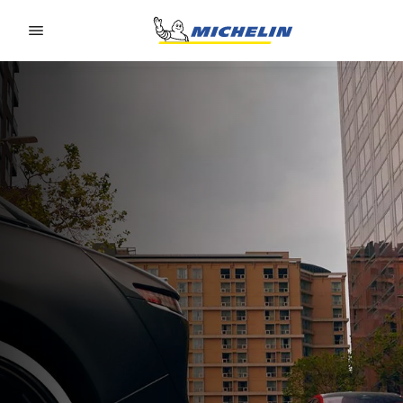
Go to page content
Go to page navigation