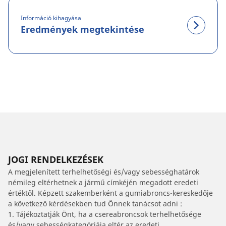
Információ kihagyása
Eredmények megtekintése
JOGI RENDELKEZÉSEK
A megjelenített terhelhetőségi és/vagy sebességhatárok
némileg eltérhetnek a jármű címkéjén megadott eredeti
értéktől. Képzett szakemberként a gumiabroncs-kereskedője
a következő kérdésekben tud Önnek tanácsot adni :
1. Tájékoztatják Önt, ha a csereabroncsok terhelhetősége
és/vagy sebességkategóriája eltér az eredeti