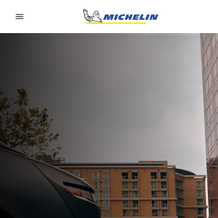
Go to page content
Go to page navigation