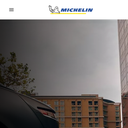
Go to page content
Go to page navigation