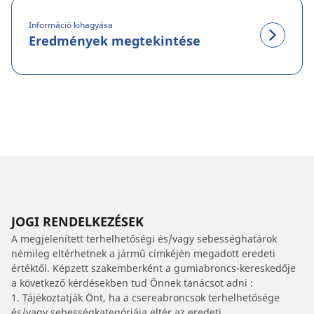
Információ kihagyása
Eredmények megtekintése
JOGI RENDELKEZÉSEK
A megjelenített terhelhetőségi és/vagy sebességhatárok
némileg eltérhetnek a jármű címkéjén megadott eredeti
értéktől. Képzett szakemberként a gumiabroncs-kereskedője
a következő kérdésekben tud Önnek tanácsot adni :
1. Tájékoztatják Önt, ha a csereabroncsok terhelhetősége
és/vagy sebességkategóriája eltér az eredeti