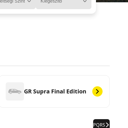
eltségi Szint
Kiegészítő
GR Supra Final Edition
PQRS