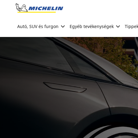
Go to page content
Go to page navigation
Autó, SUV és furgon
Egyéb tevékenységek
Tippek