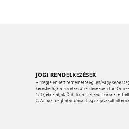
JOGI RENDELKEZÉSEK
A megjelenített terhelhetőségi és/vagy sebessé
kereskedője a következő kérdésekben tud Önnek 
1. Tájékoztatják Önt, ha a csereabroncsok terhe
2. Annak meghatározása, hogy a javasolt alterna