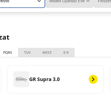
erzió
Modell Gyártási Éve
Felszer
zat
PQRS
TUV
WXYZ
0-9
GR Supra 3.0