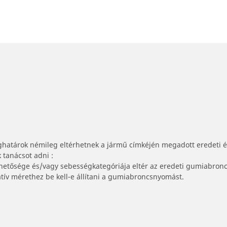
ghatárok némileg eltérhetnek a jármű címkéjén megadott eredeti 
tanácsot adni :
lhetősége és/vagy sebességkategóriája eltér az eredeti gumiabronc
tív mérethez be kell-e állítani a gumiabroncsnyomást.