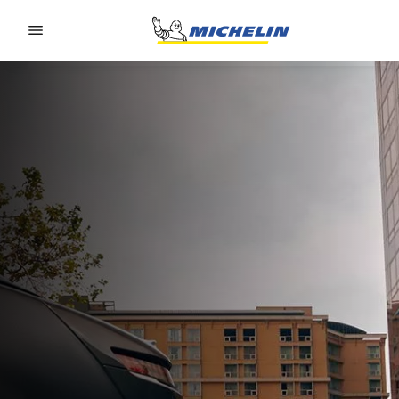
Go to page content
Go to page navigation