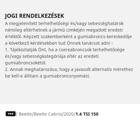
JOGI RENDELKEZÉSEK
A megjelenített terhelhetőségi és/vagy sebességhatárok
némileg eltérhetnek a jármű címkéjén megadott eredeti
értéktől. Képzett szakemberként a gumiabroncs-kereskedője
a következő kérdésekben tud Önnek tanácsot adni :
1. Tájékoztatják Önt, ha a csereabroncsok terhelhetősége
és/vagy sebességkategóriája eltér az eredeti
gumiabroncsokétól.
2. Annak meghatározása, hogy a javasolt alternatív mérethez
be kell-e állítani a gumiabroncsnyomást.
/
Beetle
Beetle Cabrio
2020
1.4 TSI 150