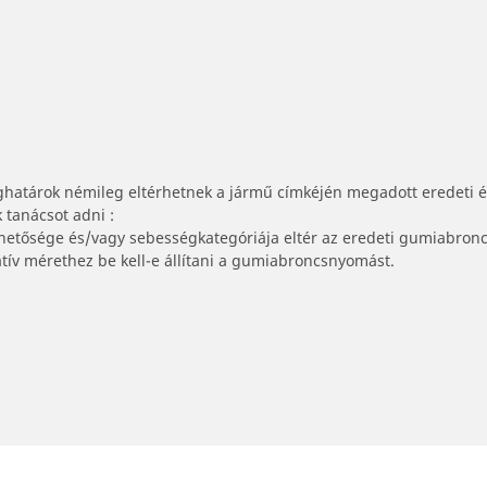
ghatárok némileg eltérhetnek a jármű címkéjén megadott eredeti 
tanácsot adni :
lhetősége és/vagy sebességkategóriája eltér az eredeti gumiabronc
tív mérethez be kell-e állítani a gumiabroncsnyomást.