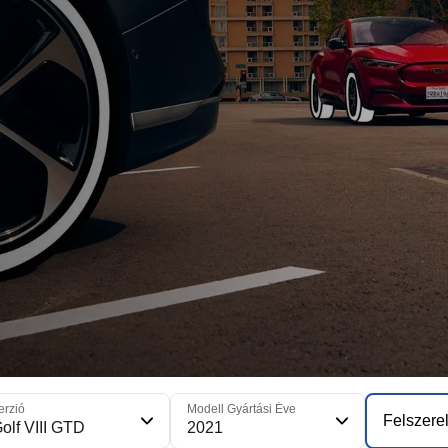
erzió
Modell Gyártási Éve
Felszerel
olf VIII GTD
2021