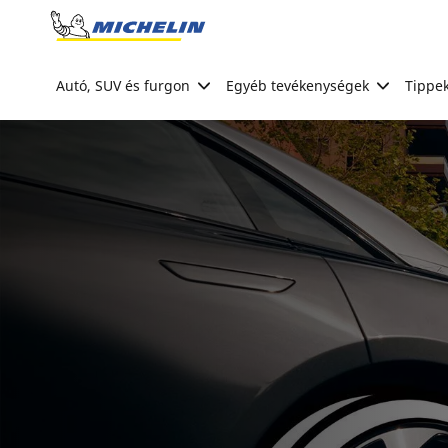
Go to page content
Go to page navigation
Autó, SUV és furgon
Egyéb tevékenységek
Tippek