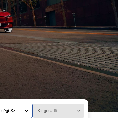
tségi Szint
Kiegészítő