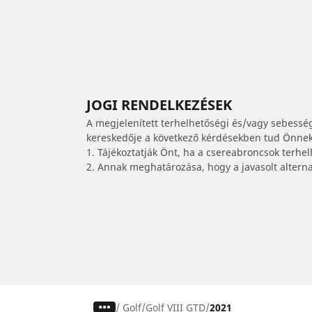
JOGI RENDELKEZÉSEK
A megjelenített terhelhetőségi és/vagy sebessé
kereskedője a következő kérdésekben tud Önnek 
1. Tájékoztatják Önt, ha a csereabroncsok terhe
2. Annak meghatározása, hogy a javasolt alterna
/
Golf
Golf VIII GTD
2021