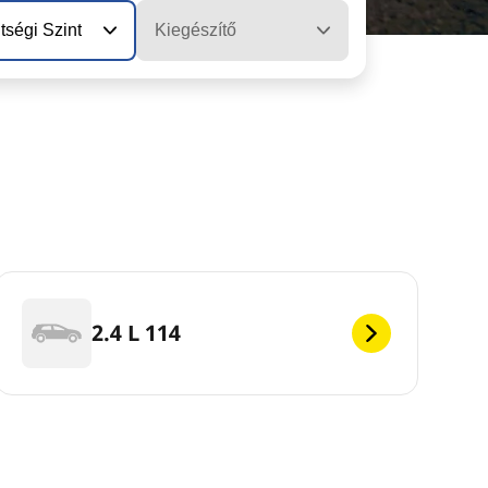
tségi Szint
Kiegészítő
2.4 L 114