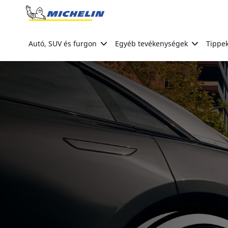
Go to page content
Go to page navigation
Autó, SUV és furgon
Egyéb tevékenységek
Tippek