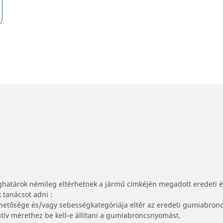
ghatárok némileg eltérhetnek a jármű címkéjén megadott eredeti 
tanácsot adni :
lhetősége és/vagy sebességkategóriája eltér az eredeti gumiabronc
tív mérethez be kell-e állítani a gumiabroncsnyomást.