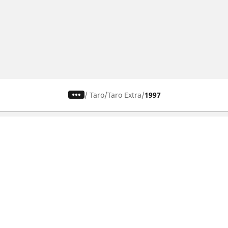
/
Taro
Taro Extra
1997
Autó, SUV és furgon
Keresse meg a legjobb MICHELIN
gumiabroncsot
Böngészés vezetési élmény alapján
Böngészés évszak alapján
Böngészés autómárkák alapján