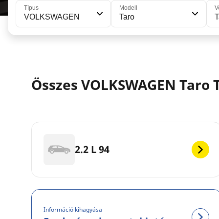
Típus
Modell
V
VOLKSWAGEN
Taro
T
Összes VOLKSWAGEN Taro T
2.2 L 94
Információ kihagyása