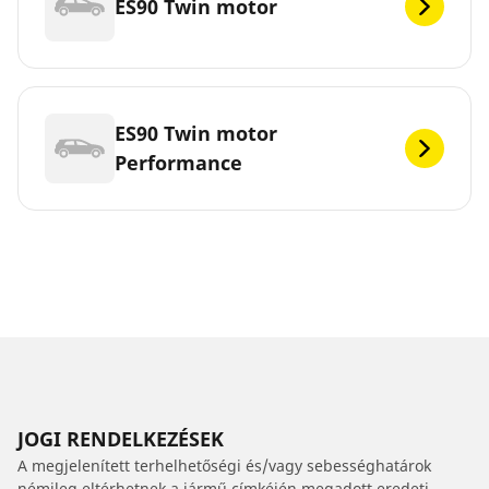
ES90 Twin motor
ES90 Twin motor
Performance
JOGI RENDELKEZÉSEK
A megjelenített terhelhetőségi és/vagy sebességhatárok
némileg eltérhetnek a jármű címkéjén megadott eredeti