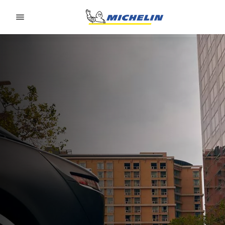
Go to page content
Go to page navigation