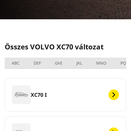
Összes VOLVO XC70 változat
ABC
DEF
GHI
JKL
MNO
PQRS
XC70 I