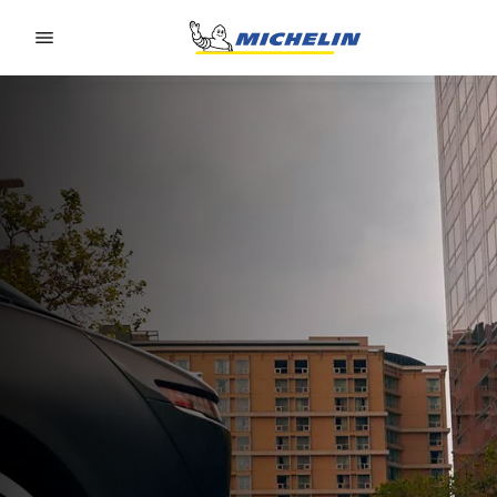
Go to page content
Go to page navigation