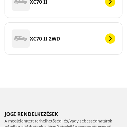
XC70 II
XC70 II 2WD
JOGI RENDELKEZÉSEK
A megjelenített terhelhetőségi és/vagy sebességhatárok
némileg eltérhetnek a jármű címkéjén megadott eredeti