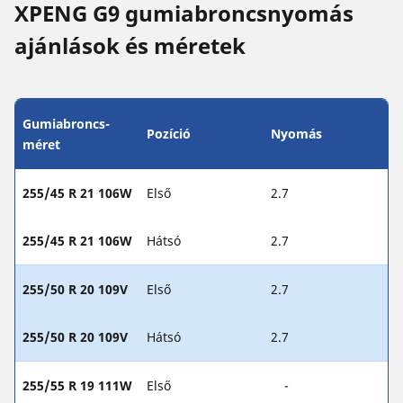
XPENG G9 gumiabroncsnyomás
ajánlások és méretek
Gumiabroncs-
Pozíció
Nyomás
méret
255/45 R 21 106W
Első
2.7
255/45 R 21 106W
Hátsó
2.7
255/50 R 20 109V
Első
2.7
255/50 R 20 109V
Hátsó
2.7
255/55 R 19 111W
Első
-