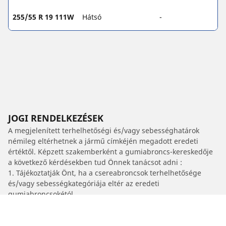
255/55 R 19 111W
Hátsó
-
JOGI RENDELKEZÉSEK
A megjelenített terhelhetőségi és/vagy sebességhatárok
némileg eltérhetnek a jármű címkéjén megadott eredeti
értéktől. Képzett szakemberként a gumiabroncs-kereskedője
a következő kérdésekben tud Önnek tanácsot adni :
1. Tájékoztatják Önt, ha a csereabroncsok terhelhetősége
és/vagy sebességkategóriája eltér az eredeti
gumiabroncsokétól.
2. Annak meghatározása, hogy a javasolt alternatív mérethez
be kell-e állítani a gumiabroncsnyomást.