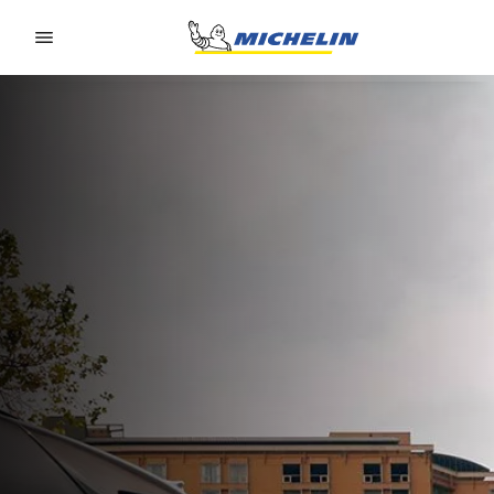
Go to page content
Go to page navigation