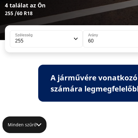
4 találat az Ön
255 /60 R18
Szélesség
Arány
255
60
A járművére vonatkozó 
számára legmegfelelőb
Minden szűrő