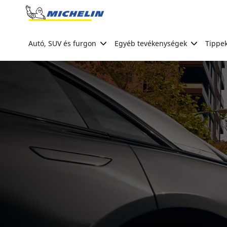
Go to page content
Go to page navigation
Autó, SUV és furgon
Egyéb tevékenységek
Tippek