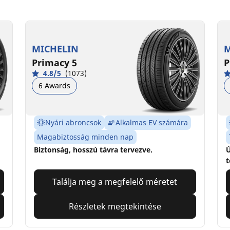
MICHELIN
M
Primacy 5
P
4.8/5
(1073)
6 Awards
Nyári abroncsok
Alkalmas EV számára
Magabiztosság minden nap
Biztonság, hosszú távra tervezve.
Ú
t
Találja meg a megfelelő méretet
Részletek megtekintése