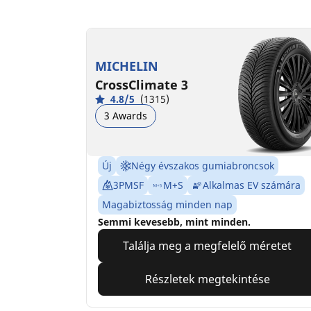
MICHELIN
CrossClimate 3
4.8/5
(1315)
3 Awards
Új
Négy évszakos gumiabroncsok
3PMSF
M+S
Alkalmas EV számára
Magabiztosság minden nap
Semmi kevesebb, mint minden.
Találja meg a megfelelő méretet
Részletek megtekintése