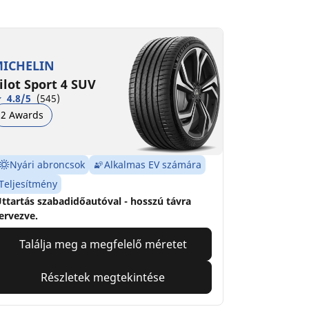
ICHELIN
ilot Sport 4 SUV
4.8/5
(545)
2 Awards
Nyári abroncsok
Alkalmas EV számára
Teljesítmény
ttartás szabadidőautóval - hosszú távra
ervezve.
Találja meg a megfelelő méretet
Részletek megtekintése