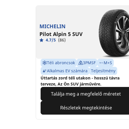
MICHELIN
Pilot Alpin 5 SUV
4.7/5
(86)
Téli abroncsok
3PMSF
M+S
Alkalmas EV számára
Teljesítmény
Úttartás zord téli utakon - hosszú távra
terveze, Az Ön SUV járművére.
Találja meg a megfelelő méretet
Részletek megtekintése