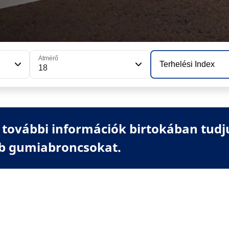
Átmérő
Terhelési Index
18
további információk birtokában tudj
b gumiabroncsokat.